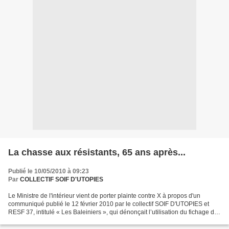
La chasse aux résistants, 65 ans après...
Publié le 10/05/2010 à 09:23
Par
COLLECTIF SOIF D'UTOPIES
Le Ministre de l'intérieur vient de porter plainte contre X à propos d'un
communiqué publié le 12 février 2010 par le collectif SOIF D'UTOPIES et
RESF 37, intitulé « Les Baleiniers », qui dénonçait l’utilisation du fichage des
enfants dans les écoles...