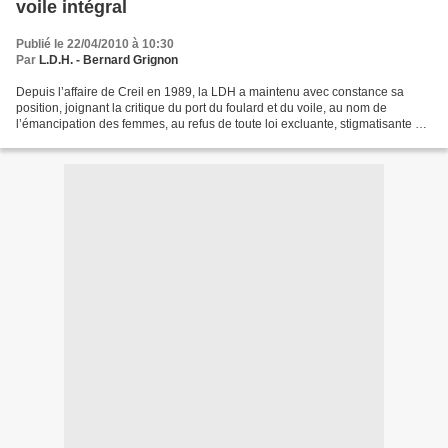
voile intégral
Publié le 22/04/2010 à 10:30
Par
L.D.H. - Bernard Grignon
Depuis l’affaire de Creil en 1989, la LDH a maintenu avec constance sa
position, joignant la critique du port du foulard et du voile, au nom de
l’émancipation des femmes, au refus de toute loi excluante, stigmatisante et
empiétant sur les libertés publiques....