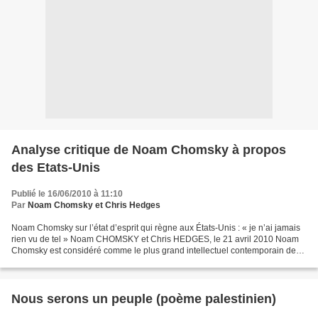
Analyse critique de Noam Chomsky à propos
des Etats-Unis
Publié le 16/06/2010 à 11:10
Par
Noam Chomsky et Chris Hedges
Noam Chomsky sur l’état d’esprit qui règne aux États-Unis : « je n’ai jamais
rien vu de tel » Noam CHOMSKY et Chris HEDGES, le 21 avril 2010 Noam
Chomsky est considéré comme le plus grand intellectuel contemporain des
États-Unis. (...) Il aborde sa 81ème...
Nous serons un peuple (poème palestinien)