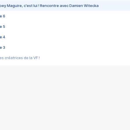
bey Maguire, c'est lui ! Rencontre avec Damien Witecka
e 6
e 5
e 4
e 3
s créatrices de la VF !
e 2
e 1
e Mektoub My Love arrive enfin ! Rencontre avec Shaïn Boumedine et Sal
i : après Toni en famille
elle réalise le bouleversant Dites lui que je l'aime
ais ! Rencontre autour de Vie privée de Rebecca Zlotowski