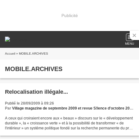
Publicité
MENU
Accueil
» MOBILE.ARCHIVES
MOBILE.ARCHIVES
Relocalisation illégale...
Publié le 28/09/2009 à 09:26
Par
Village magazine de septembre 2009 et revue S!lence d'octobre 2009)
A ceux qui croiraient encore aux « beaux » discours sur le « développement
durable », la « croissance verte » et à la possibilité de transformer « de
l'intérieur » un système politique fondé sur la recherche permanente du profit
maximal et à court terme...