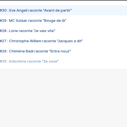
#30 : Eve Angeli raconte "Avant de partir"
#29 : MC Solaar raconte "Bouge de là"
28 : Lorie raconte "Je vais vite"
#27 : Christophe Willem raconte "Jacques a dit"
#26 : Chimène Badi raconte "Entre nous"
#25 : Indochine raconte "3e sexe"
#24 : Zaho raconte "C'est chelou"
#23 : Patrick Bruel raconte "Au café des délices"
#22 : Kyo raconte "Le chemin"
#21 : Nolwenn Leroy raconte "Cassé"
#20 : Patrick Hernandez raconte "Born to be alive"
#19 : Lorie raconte "Près de moi"