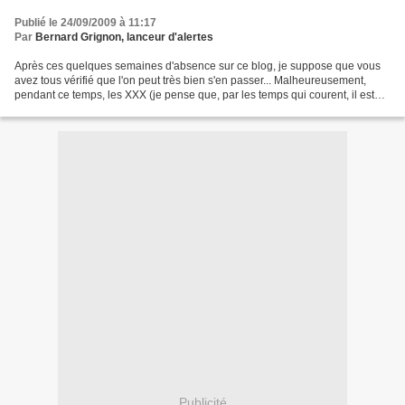
Publié le 24/09/2009 à 11:17
Par
Bernard Grignon, lanceur d'alertes
Après ces quelques semaines d'absence sur ce blog, je suppose que vous
avez tous vérifié que l'on peut très bien s'en passer... Malheureusement,
pendant ce temps, les XXX (je pense que, par les temps qui courent, il est
préférable d'éviter de les qualifier...
Publicité