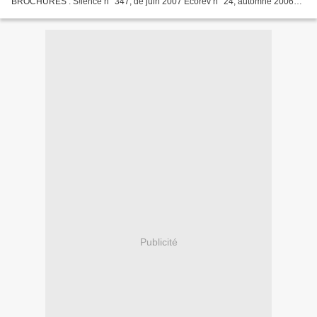
BROCHURES : S!lence n° 347, de juin 2007 Ecorev n° 24, automne 2006
(http://ecorev.org/) Libertés, revue trimestrielle éditée par l'association...
Publicité