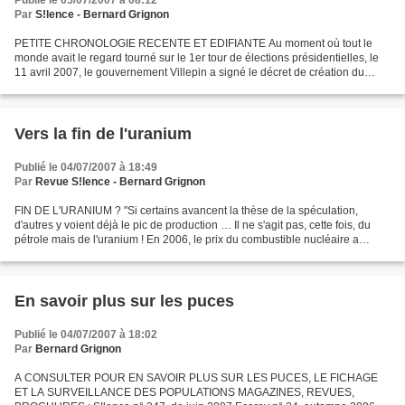
Publié le 05/07/2007 à 08:12
Par
S!lence - Bernard Grignon
PETITE CHRONOLOGIE RECENTE ET EDIFIANTE Au moment où tout le
monde avait le regard tourné sur le 1er tour de élections présidentielles, le
11 avril 2007, le gouvernement Villepin a signé le décret de création du
réacteur EPR à Flamanville ! Ce même gouvernement...
Vers la fin de l'uranium
Publié le 04/07/2007 à 18:49
Par
Revue S!lence - Bernard Grignon
FIN DE L'URANIUM ? "Si certains avancent la thèse de la spéculation,
d'autres y voient déjà le pic de production … Il ne s'agit pas, cette fois, du
pétrole mais de l'uranium ! En 2006, le prix du combustible nucléaire a
augmenté de 80% ; un prix multiplié...
En savoir plus sur les puces
Publié le 04/07/2007 à 18:02
Par
Bernard Grignon
A CONSULTER POUR EN SAVOIR PLUS SUR LES PUCES, LE FICHAGE
ET LA SURVEILLANCE DES POPULATIONS MAGAZINES, REVUES,