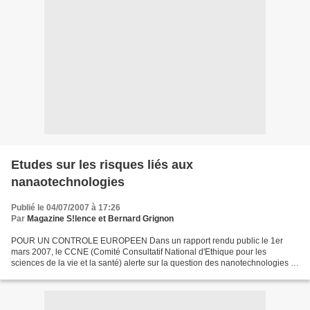
Etudes sur les risques liés aux
nanaotechnologies
Publié le 04/07/2007 à 17:26
Par
Magazine S!lence et Bernard Grignon
POUR UN CONTROLE EUROPEEN Dans un rapport rendu public le 1er
mars 2007, le CCNE (Comité Consultatif National d'Ethique pour les
sciences de la vie et la santé) alerte sur la question des nanotechnologies :
"En 2005, 10 milliards de dollars ont été consacrés...