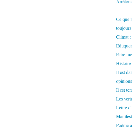
Arrêtons
!
Ce que n
toujours 
Climat : 
Eduquer
Faire fac
Histoire
Il est d
opinions
Il est te
Les vertu
Lettre d
Manifest
Poème at