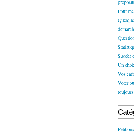
proposit
Pour méd
Quelques
démarc
Question
Statisti
Succès c
Un choix
Vos enfa
Voter ou 
toujours 
Caté
Petitions