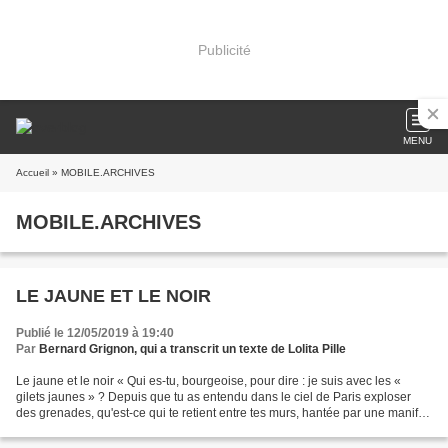
Publicité
MENU
Accueil
» MOBILE.ARCHIVES
MOBILE.ARCHIVES
LE JAUNE ET LE NOIR
Publié le 12/05/2019 à 19:40
Par
Bernard Grignon, qui a transcrit un texte de Lolita Pille
Le jaune et le noir « Qui es-tu, bourgeoise, pour dire : je suis avec les «
gilets jaunes » ? Depuis que tu as entendu dans le ciel de Paris exploser
des grenades, qu'est-ce qui te retient entre tes murs, hantée par une manif.
que tu ne rejoins pas ?...