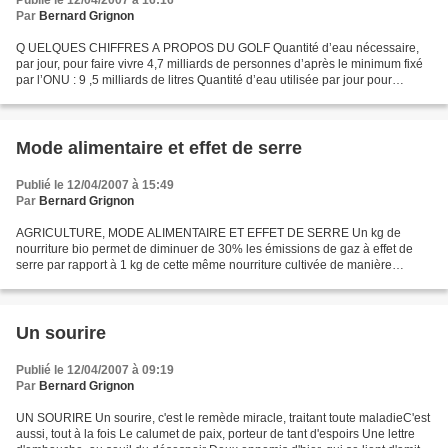
Publié le 12/04/2007 à 16:16
Par
Bernard Grignon
Q UELQUES CHIFFRES A PROPOS DU GOLF Quantité d’eau nécessaire,
par jour, pour faire vivre 4,7 milliards de personnes d’après le minimum fixé
par l’ONU : 9 ,5 milliards de litres Quantité d’eau utilisée par jour pour
irriguer les parcours de golf : 9,5...
Mode alimentaire et effet de serre
Publié le 12/04/2007 à 15:49
Par
Bernard Grignon
AGRICULTURE, MODE ALIMENTAIRE ET EFFET DE SERRE Un kg de
nourriture bio permet de diminuer de 30% les émissions de gaz à effet de
serre par rapport à 1 kg de cette même nourriture cultivée de manière
conventionnelle. Si nous voulons être équitable envers...
Un sourire
Publié le 12/04/2007 à 09:19
Par
Bernard Grignon
UN SOURIRE Un sourire, c'est le remède miracle, traitant toute maladieC'est
aussi, tout à la fois Le calumet de paix, porteur de tant d'espoirs Une lettre