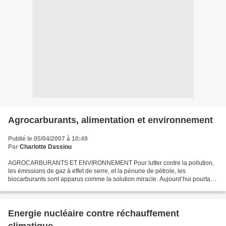
Agrocarburants, alimentation et environnement
Publié le 05/04/2007 à 10:49
Par
Charlotte Dassiou
AGROCARBURANTS ET ENVIRONNEMENT Pour lutter contre la pollution,
les émissions de gaz à effet de serre, et la pénurie de pétrole, les
biocarburants sont apparus comme la solution miracle. Aujourd’hui pourtant,
ils sont de plus en plus considérés comme...
Energie nucléaire contre réchauffement