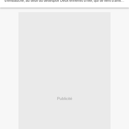
d'embauche, au seuil du désespoir Deux ennemis d'hier, qui se lient d'amitié
Un grand verre d'eau...
Publicité