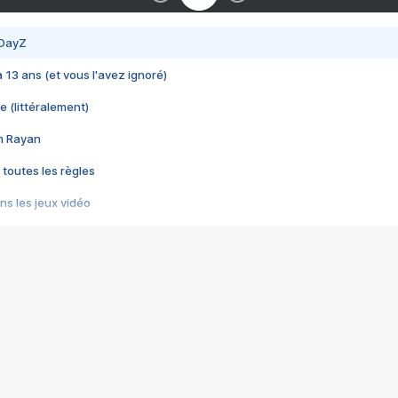
 DayZ
 a 13 ans (et vous l'avez ignoré)
e (littéralement)
im Rayan
 toutes les règles
s les jeux vidéo
us choquant de Rockstar ? - Le scandale BULLY
e plus moche de Steam
du RÊVE tourne au CAUCHEMAR
pendant 8 heures
it… à tort
umiliés par un jeu vidéo