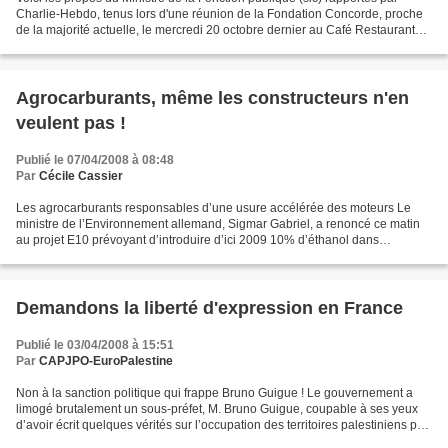
Charlie-Hebdo, tenus lors d'une réunion de la Fondation Concorde, proche
de la majorité actuelle, le mercredi 20 octobre dernier au Café Restaurant
Pépita à Paris : "Les retraités...
Agrocarburants, même les constructeurs n'en
veulent pas !
Publié le 07/04/2008 à 08:48
Par
Cécile Cassier
Les agrocarburants responsables d’une usure accélérée des moteurs Le
ministre de l’Environnement allemand, Sigmar Gabriel, a renoncé ce matin
au projet E10 prévoyant d’introduire d’ici 2009 10% d’éthanol dans
l’essence destinée à alimenter l’ensemble...
Demandons la liberté d'expression en France
Publié le 03/04/2008 à 15:51
Par
CAPJPO-EuroPalestine
Non à la sanction politique qui frappe Bruno Guigue ! Le gouvernement a
limogé brutalement un sous-préfet, M. Bruno Guigue, coupable à ses yeux
d’avoir écrit quelques vérités sur l’occupation des territoires palestiniens par
Israël. Ce faisant, il n’aurait...