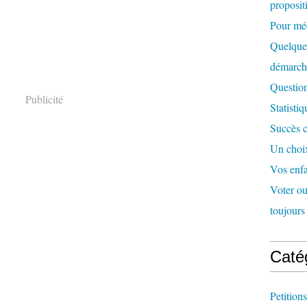
proposit
Pour méd
Quelques
démarc
Question
Publicité
Statisti
Succès c
Un choix
Vos enfa
Voter ou 
toujours 
Caté
Petitions