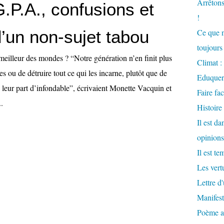
Arrêtons
.P.A., confusions et
!
d’un non-sujet tabou
Ce que n
toujours 
meilleur des mondes ? “Notre génération n’en finit plus
Climat : 
es ou de détruire tout ce qui les incarne, plutôt que de
Eduquer
c leur part d’infondable”, écrivaient Monette Vacquin et
Faire fac
.
Histoire
Il est d
opinions
Il est te
Les vertu
Lettre d
Manifest
Poème at