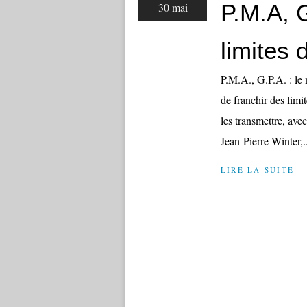
P.M.A, G
30 mai
limites 
P.M.A., G.P.A. : le 
de franchir des limit
les transmettre, ave
Jean-Pierre Winter,..
LIRE LA SUITE