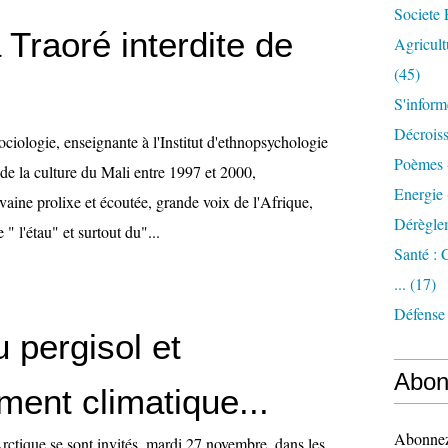
Societe 
Traoré interdite de
Agricult
(45)
S'inform
Décrois
ciologie, enseignante à l'Institut d'ethnopsychologie
Poèmes 
de la culture du Mali entre 1997 et 2000,
Energie
vaine prolixe et écoutée, grande voix de l'Afrique,
Dérègle
 " l'étau" et surtout du"...
Santé :
...
(17)
Défense
 pergisol et
Abon
ment climatique...
Abonnez-
Arctique se sont invités, mardi 27 novembre, dans les