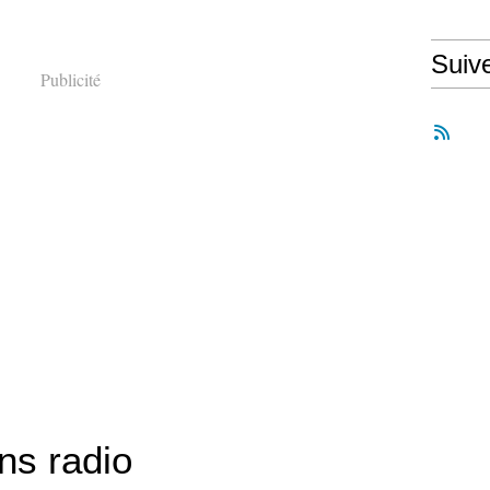
Suiv
Publicité
ns radio