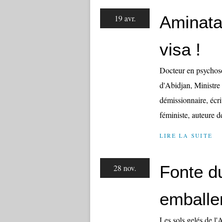
Aminata 
19 avr.
visa !
Docteur en psychoso
d'Abidjan, Ministre 
démissionnaire, écri
féministe, auteure de
LIRE LA SUITE
Fonte du
28 nov.
emballe
Les sols gelés de l'