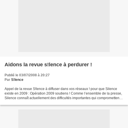
Aidons la revue s!lence à perdurer !
Publié le 03/07/2008 à 20:27
Par
S!lence
Appel de la revue S!lence à diffuser dans vos réseaux ! pour que Silence
existe en 2009 : Opération 2009 soutiens ! Comme l’ensemble de la presse,
Silence connaît actuellement des difficultés importantes qui compromettent
son avenir. Les abonnements connaissent...