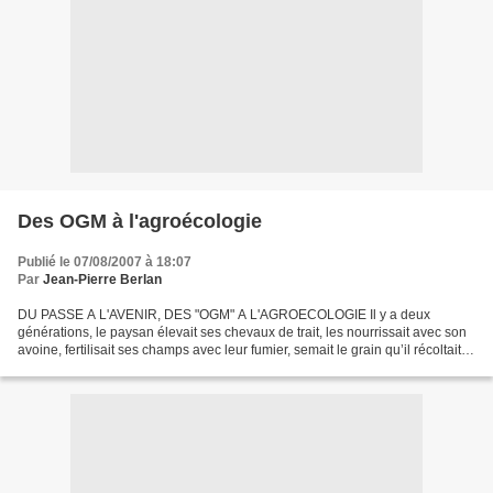
Des OGM à l'agroécologie
Publié le 07/08/2007 à 18:07
Par
Jean-Pierre Berlan
DU PASSE A L'AVENIR, DES "OGM" A L'AGROECOLOGIE Il y a deux
générations, le paysan élevait ses chevaux de trait, les nourrissait avec son
avoine, fertilisait ses champs avec leur fumier, semait le grain qu’il récoltait,
produisait ce qu’il mangeait, cachait...