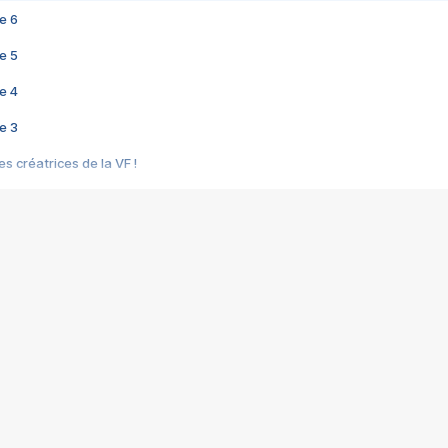
e 6
e 5
e 4
e 3
s créatrices de la VF !
e 2
e 1
e Mektoub My Love arrive enfin ! Rencontre avec Shaïn Boumedine et Sal
i : après Toni en famille
elle réalise le bouleversant Dites lui que je l'aime
ais ! Rencontre autour de Vie privée de Rebecca Zlotowski
 de Marguerite, Grave... Rencontre avec Ella Rumpf