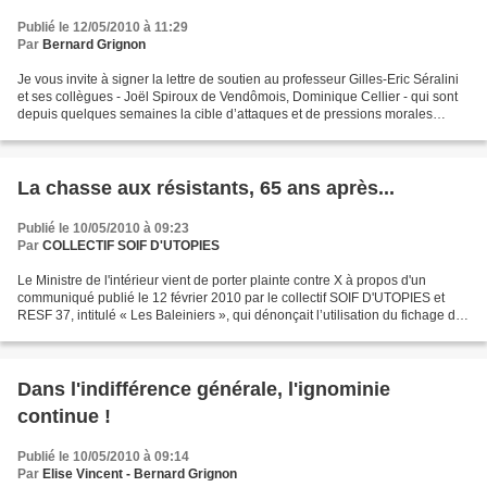
Publié le 12/05/2010 à 11:29
Par
Bernard Grignon
Je vous invite à signer la lettre de soutien au professeur Gilles-Eric Séralini
et ses collègues - Joël Spiroux de Vendômois, Dominique Cellier - qui sont
depuis quelques semaines la cible d’attaques et de pressions morales
émanant d’une partie de la...
La chasse aux résistants, 65 ans après...
Publié le 10/05/2010 à 09:23
Par
COLLECTIF SOIF D'UTOPIES
Le Ministre de l'intérieur vient de porter plainte contre X à propos d'un
communiqué publié le 12 février 2010 par le collectif SOIF D'UTOPIES et
RESF 37, intitulé « Les Baleiniers », qui dénonçait l’utilisation du fichage des
enfants dans les écoles...
Dans l'indifférence générale, l'ignominie
continue !
Publié le 10/05/2010 à 09:14
Par
Elise Vincent - Bernard Grignon