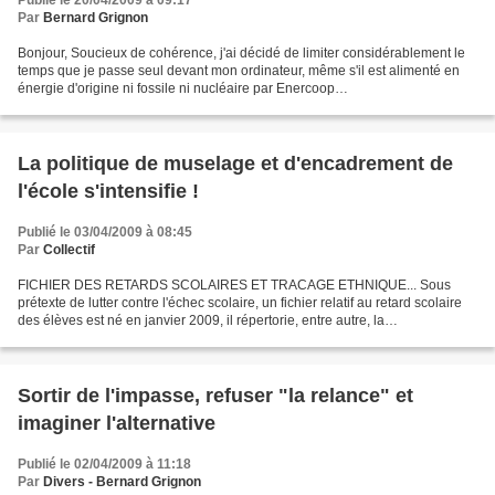
Publié le 20/04/2009 à 09:17
Par
Bernard Grignon
Bonjour, Soucieux de cohérence, j'ai décidé de limiter considérablement le
temps que je passe seul devant mon ordinateur, même s'il est alimenté en
énergie d'origine ni fossile ni nucléaire par Enercoop
(http://www.enercoop.fr/). Aussi, je vous invite...
La politique de muselage et d'encadrement de
l'école s'intensifie !
Publié le 03/04/2009 à 08:45
Par
Collectif
FICHIER DES RETARDS SCOLAIRES ET TRACAGE ETHNIQUE... Sous
prétexte de lutter contre l'échec scolaire, un fichier relatif au retard scolaire
des élèves est né en janvier 2009, il répertorie, entre autre, la
géolocalisation des données personnelles des...
Sortir de l'impasse, refuser "la relance" et
imaginer l'alternative
Publié le 02/04/2009 à 11:18
Par
Divers - Bernard Grignon