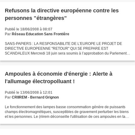
Refusons la directive européenne contre les
personnes "étrangères"
Publié le 18/06/2008 à 08:07
Par
Réseau Education Sans Frontière
SANS-PAPIERS : LA RESPONSABILITE DE L'EUROPE LE PROJET DE
DIRECTIVE EUROPEENNE "RETOUR" QUI SE PREPARE EST
SCANDALEUX Mercredi 18 juin sera soumis à l’approbation du Parlement
européen le projet de directive dite " retour " visant à harmoniser les
conditions...
Ampoules à économie d'énergie : Alerte à
l'allumage électropolluant !
Publié le 13/06/2008 à 12:01
Par
CRIIREM - Bernard Grignon
Le fonctionnement des lampes basse consommation génère de puissants
champs électromagnétiques, susceptibles de gravement perturber les biens
et les personnes. Le (riirem déconseille l'utilisation de ces ampoules en tant
que lampes de chevet ou de bureau...