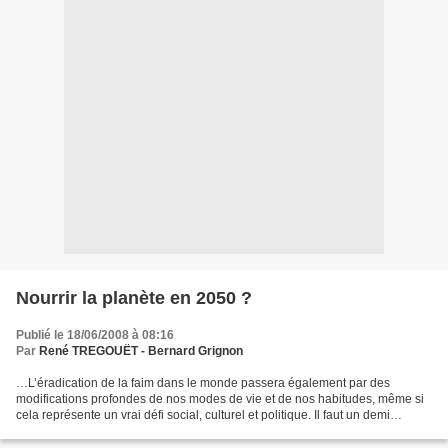
Nourrir la planète en 2050 ?
Publié le 18/06/2008 à 08:16
Par
René TREGOUËT - Bernard Grignon
…L’éradication de la faim dans le monde passera également par des
modifications profondes de nos modes de vie et de nos habitudes, même si
cela représente un vrai défi social, culturel et politique. Il faut un demi
hectare (5000 m2) de terre cultivable...