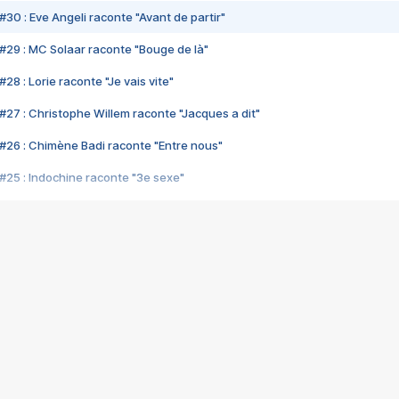
#30 : Eve Angeli raconte "Avant de partir"
#29 : MC Solaar raconte "Bouge de là"
28 : Lorie raconte "Je vais vite"
#27 : Christophe Willem raconte "Jacques a dit"
#26 : Chimène Badi raconte "Entre nous"
#25 : Indochine raconte "3e sexe"
#24 : Zaho raconte "C'est chelou"
#23 : Patrick Bruel raconte "Au café des délices"
#22 : Kyo raconte "Le chemin"
#21 : Nolwenn Leroy raconte "Cassé"
#20 : Patrick Hernandez raconte "Born to be alive"
#19 : Lorie raconte "Près de moi"