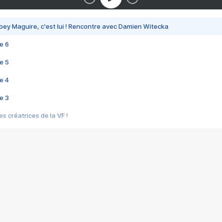
bey Maguire, c'est lui ! Rencontre avec Damien Witecka
e 6
e 5
e 4
e 3
s créatrices de la VF !
e 2
e 1
e Mektoub My Love arrive enfin ! Rencontre avec Shaïn Boumedine et Sal
i : après Toni en famille
elle réalise le bouleversant Dites lui que je l'aime