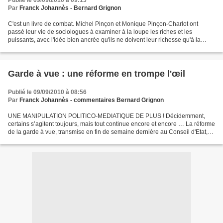
Publié le 09/09/2010 à 09:13
Par
Franck Johannès - Bernard Grignon
C'est un livre de combat. Michel Pinçon et Monique Pinçon-Charlot ont
passé leur vie de sociologues à examiner à la loupe les riches et les
puissants, avec l'idée bien ancrée qu'ils ne doivent leur richesse qu'à la
bonne fortune de leur naissance, à leur...
Garde à vue : une réforme en trompe l'œil
Publié le 09/09/2010 à 08:56
Par
Franck Johannès - commentaires Bernard Grignon
UNE MANIPULATION POLITICO-MEDIATIQUE DE PLUS ! Décidemment,
certains s’agitent toujours, mais tout continue encore et encore … La réforme
de la garde à vue, transmise en fin de semaine dernière au Conseil d'Etat,
ne convainc guère les avocats ou les magistrats....