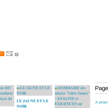
0
Page
LE JAUNE ET LE
A propos
NOIR