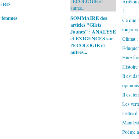
Arrêtons
e BD
!
s femmes
SOMMAIRE des
Ce que n
articles "Gilets
toujours 
Jaunes" : ANALYSE
et EXIGENCES sur
Climat : 
l'ECOLOGIE et
Eduquer
autres...
Faire fac
Histoire
Il est d
opinions
Il est te
Les vertu
Lettre d
Manifest
Poème at