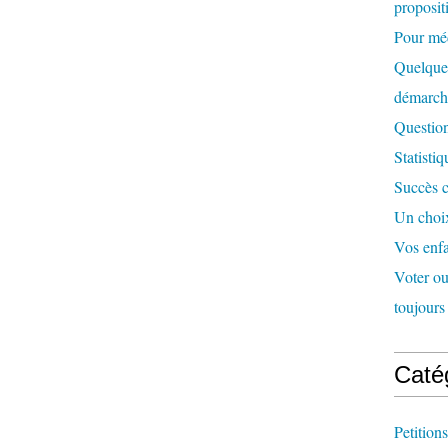
proposit
Pour méd
Quelques
démarc
Question
Statisti
Succès c
Un choix
Vos enfa
Voter ou 
toujours 
Caté
Petitions