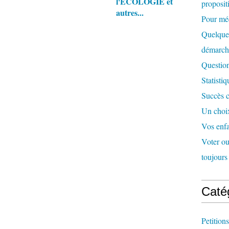
l'ECOLOGIE et
proposit
autres...
Pour méd
Quelques
démarc
Question
Statisti
Succès c
Un choix
Vos enfa
Voter ou 
toujours 
Caté
Petitions