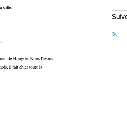
salle...
Suiv
s :
ait de Hongrie. Nous l'avons
s, il fait chier toute la