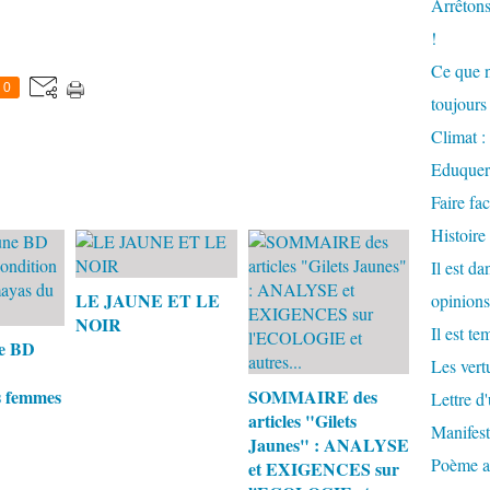
Arrêtons
!
Ce que n
0
toujours 
Climat : 
Eduquer
Faire fac
Histoire
Il est d
LE JAUNE ET LE
opinions
NOIR
Il est te
e BD
Les vertu
s femmes
SOMMAIRE des
Lettre d
articles "Gilets
Manifest
Jaunes" : ANALYSE
Poème at
et EXIGENCES sur