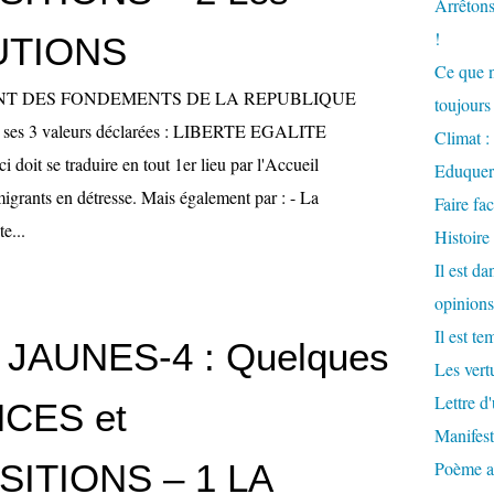
Arrêtons
!
UTIONS
Ce que n
NT DES FONDEMENTS DE LA REPUBLIQUE
toujours 
es 3 valeurs déclarées : LIBERTE EGALITE
Climat : 
it se traduire en tout 1er lieu par l'Accueil
Eduquer
igrants en détresse. Mais également par : - La
Faire fac
e...
Histoire
Il est d
opinions
Il est te
 JAUNES-4 : Quelques
Les vertu
Lettre d
CES et
Manifest
ITIONS – 1 LA
Poème at