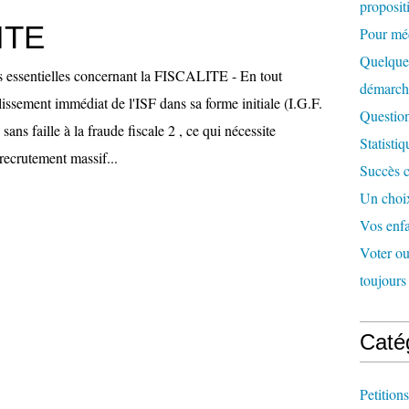
proposit
ITE
Pour méd
Quelques
 essentielles concernant la FISCALITE - En tout
démarc
lissement immédiat de l'ISF dans sa forme initiale (I.G.F.
Question
ans faille à la fraude fiscale 2 , ce qui nécessite
Statisti
ecrutement massif...
Succès c
Un choix
Vos enfa
Voter ou 
toujours 
Caté
Petitions