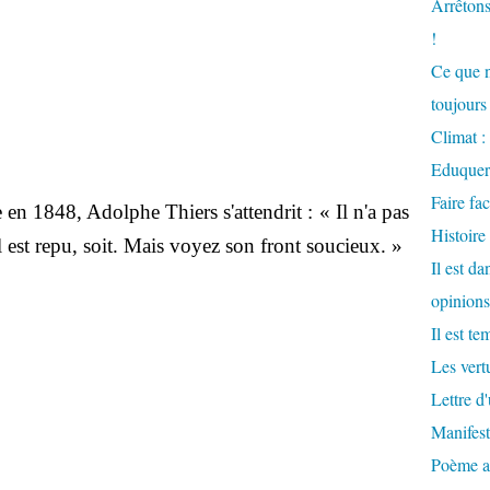
Arrêtons
!
Ce que n
toujours 
Climat : 
Eduquer
Faire fac
 en 1848, Adolphe Thiers s'attendrit : « Il n'a pas
Histoire
. Il est repu, soit. Mais voyez son front soucieux. »
Il est d
opinions
Il est te
Les vertu
Lettre d
Manifest
Poème at