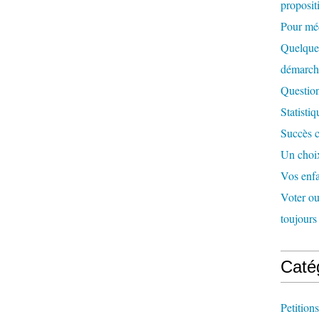
proposit
Pour méd
Quelques
démarc
Question
Statisti
Succès c
Un choix
Vos enfa
Voter ou 
toujours 
Caté
Petitions