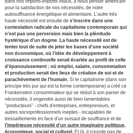
dans nos imports-exports vitaux, à nous penser américain
pour la satisfaction de nos nécessités, de notre
autosuffisance énergétique et alimentaire. L'autre très
haute nécessité est ensuite de
s'inscrire dans une
contestation radicale du capitalisme contemporain qui
n'est pas une perversion mais bien la plénitude
hystérique d'un dogme. La haute nécessité est de
tenter tout de suite de jeter les bases d'une société
non économique, où l'idée de développement à
croissance continuelle serait écartée au profit de celle
d'épanouissement ; où emploi, salaire, consommation
et production serait des lieux de création de soi et de
parachèvement de l'humain.
Si le capitalisme (dans son
principe très pur qui est la forme contemporaine) a créé ce
Frankenstein consommateur qui se réduit à son panier de
nécessités, il engendre aussi de bien lamentables
"producteurs" - chefs d'entreprises, entrepreneurs, et
autres socioprofessionnels ineptes - incapables de
tressaillements en face d'un sursaut de souffrance et de
l'impérieuse nécessité d'un autre imaginaire politique,
économique, social et culturel.
Et là, il n'existe pas de