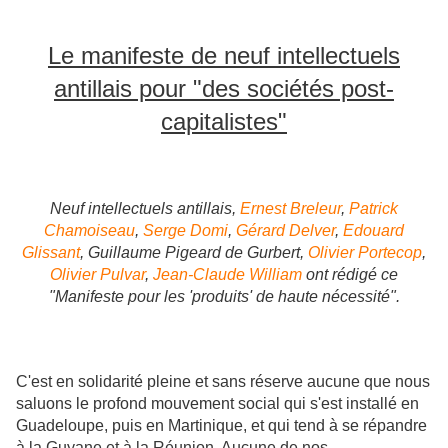
Le manifeste de neuf intellectuels
antillais pour "des sociétés post-
capitalistes"
N
euf intellectuels antillais,
Ernest Breleur
,
Patrick
Chamoiseau
,
Serge Domi
,
Gérard Delver
,
Edouard
Glissant
, Guillaume Pigeard de Gurbert,
Olivier Portecop
,
Olivier Pulvar
,
Jean-Claude William
ont rédigé ce
"Manifeste pour les 'produits' de haute nécessité".
C'est en solidarité pleine et sans réserve aucune que nous
saluons le profond mouvement social qui s'est installé en
Guadeloupe, puis en Martinique, et qui tend à se répandre
à la Guyane et à la Réunion. Aucune de nos