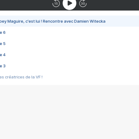
bey Maguire, c'est lui ! Rencontre avec Damien Witecka
e 6
e 5
e 4
e 3
s créatrices de la VF !
e 2
e 1
e Mektoub My Love arrive enfin ! Rencontre avec Shaïn Boumedine et Sal
i : après Toni en famille
elle réalise le bouleversant Dites lui que je l'aime