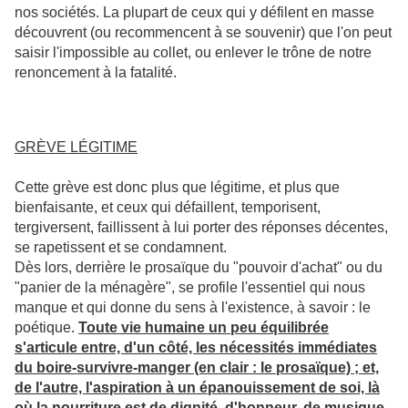
nos sociétés. La plupart de ceux qui y défilent en masse
découvrent (ou recommencent à se souvenir) que l'on peut
saisir l'impossible au collet, ou enlever le trône de notre
renoncement à la fatalité.
GRÈVE LÉGITIME
Cette grève est donc plus que légitime, et plus que
bienfaisante, et ceux qui défaillent, temporisent,
tergiversent, faillissent à lui porter des réponses décentes,
se rapetissent et se condamnent.
Dès lors, derrière le prosaïque du "pouvoir d'achat" ou du
"panier de la ménagère", se profile l'essentiel qui nous
manque et qui donne du sens à l'existence, à savoir : le
poétique.
Toute vie humaine un peu équilibrée
s'articule entre, d'un côté, les nécessités immédiates
du boire-survivre-manger (en clair : le prosaïque) ; et,
de l'autre, l'aspiration à un épanouissement de soi, là
où la nourriture est de dignité, d'honneur, de musique,