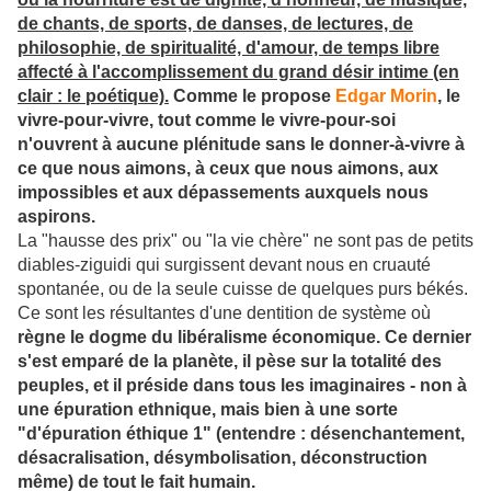
de chants, de sports, de danses, de lectures, de
philosophie, de spiritualité, d'amour, de temps libre
affecté à l'accomplissement du grand désir intime (en
clair : le poétique).
Comme le propose
Edgar Morin
, le
vivre-pour-vivre, tout comme le vivre-pour-soi
n'ouvrent à aucune plénitude sans le donner-à-vivre à
ce que nous aimons, à ceux que nous aimons, aux
impossibles et aux dépassements auxquels nous
aspirons.
La "hausse des prix" ou "la vie chère" ne sont pas de petits
diables-ziguidi qui surgissent devant nous en cruauté
spontanée, ou de la seule cuisse de quelques purs békés.
Ce sont les résultantes d'une dentition de système où
règne le dogme du libéralisme économique. Ce dernier
s'est emparé de la planète, il pèse sur la totalité des
peuples, et il préside dans tous les imaginaires - non à
une épuration ethnique, mais bien à une sorte
"d'épuration éthique 1" (entendre : désenchantement,
désacralisation, désymbolisation, déconstruction
même) de tout le fait humain.