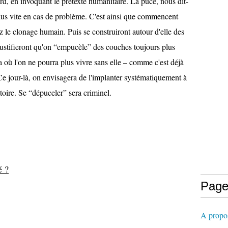
, en invoquant le prétexte humanitaire. La puce, nous dit-
lus vite en cas de problème. C'est ainsi que commencent
z le clonage humain. Puis se construiront autour d'elle des
ustifieront qu'on “empucèle” des couches toujours plus
a où l'on ne pourra plus vivre sans elle – comme c'est déjà
 Ce jour-là, on envisagera de l'implanter systématiquement à
toire. Se “dépuceler” sera criminel.
é ?
Page
A propos