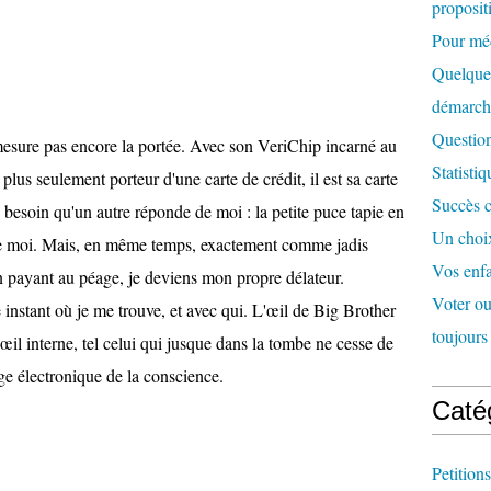
proposit
Pour méd
Quelques
démarc
Question
 mesure pas encore la portée. Avec son VeriChip incarné au
Statisti
lus seulement porteur d'une carte de crédit, il est sa carte
Succès c
s besoin qu'un autre réponde de moi : la petite puce tapie en
Un choix
e moi. Mais, en même temps, exactement comme jadis
Vos enfa
n payant au péage, je deviens mon propre délateur.
Voter ou 
instant où je me trouve, et avec qui. L'œil de Big Brother
toujours 
il interne, tel celui qui jusque dans la tombe ne cesse de
ge électronique de la conscience.
Caté
Petitions