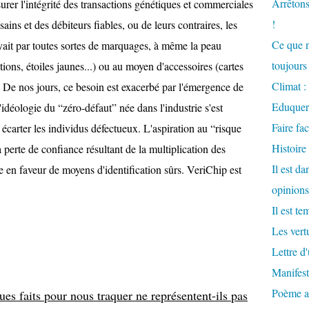
Arrêtons
urer l'intégrité des transactions génétiques et commerciales
!
sains et des débiteurs fiables, ou de leurs contraires, les
Ce que n
yait par toutes sortes de marquages, à même la peau
toujours 
tions, étoiles jaunes...) ou au moyen d'accessoires (cartes
Climat : 
.). De nos jours, ce besoin est exacerbé par l'émergence de
Eduquer
'idéologie du “zéro-défaut” née dans l'industrie s'est
Faire fac
 écarter les individus défectueux. L'aspiration au “risque
Histoire
 perte de confiance résultant de la multiplication des
Il est d
ide en faveur de moyens d'identification sûrs. VeriChip est
opinions
Il est te
Les vertu
Lettre d
Manifest
Poème at
ues faits pour nous traquer ne représentent-ils pas