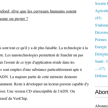
Societe 
xford, rêve que les cerveaux humains soient
Agricult
(45)
tasme ou projet ?
S'inform
Décrois
Poèmes 
Energie
sont tout ce qu'il y a de plus faisable. La technologie à la
Dérègle
te. Les nanotechnologies permettent de franchir un pas
Santé :
s l'avenir de ce type d'application réside dans les
...
(17)
es sont emplies d'une substance particulièrement apte à
Défense
 l'ADN. La majeure partie de cette mémoire demeure
amment. Reste à développer un lecteur-graveur capable d'y
rouver. Une version CD réinscriptible de l'ADN. On
Abon
trusif du VeriChip.
Abonnez-