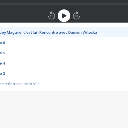
bey Maguire, c'est lui ! Rencontre avec Damien Witecka
e 6
e 5
e 4
e 3
s créatrices de la VF !
e 2
e 1
e Mektoub My Love arrive enfin ! Rencontre avec Shaïn Boumedine et Sal
i : après Toni en famille