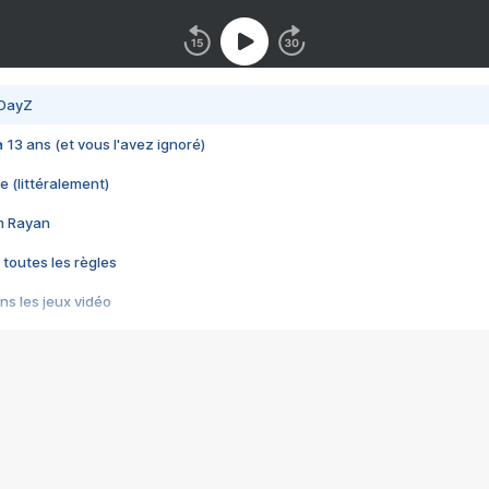
 DayZ
 a 13 ans (et vous l'avez ignoré)
e (littéralement)
im Rayan
 toutes les règles
s les jeux vidéo
us choquant de Rockstar ? - Le scandale BULLY
e plus moche de Steam
du RÊVE tourne au CAUCHEMAR
pendant 8 heures